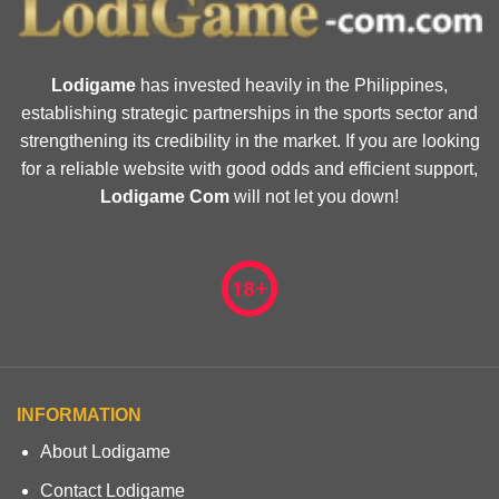
Lodigame
has invested heavily in the Philippines,
establishing strategic partnerships in the sports sector and
strengthening its credibility in the market. If you are looking
for a reliable website with good odds and efficient support,
Lodigame Com
will not let you down!
INFORMATION
About Lodigame
Contact Lodigame