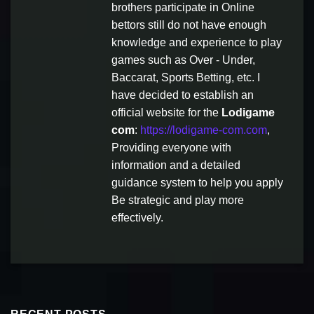
brothers participate in Online
bettors still do not have enough
knowledge and experience to play
games such as Over - Under,
Baccarat, Sports Betting, etc. I
have decided to establish an
official website for the
Lodigame
com
:
https://lodigame-com.com
,
Providing everyone with
information and a detailed
guidance system to help you apply
Be strategic and play more
effectively.