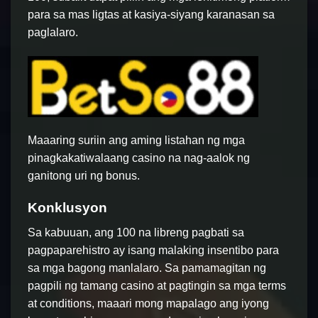
para sa mas ligtas at kasiya-siyang karanasan sa
paglalaro.
Maaaring suriin ang aming listahan ng mga
pinagkakatiwalaang casino na nag-aalok ng
ganitong uri ng bonus.
Konklusyon
Sa kabuuan, ang 100 na libreng pagbati sa
pagpaparehistro ay isang malaking insentibo para
sa mga bagong manlalaro. Sa pamamagitan ng
pagpili ng tamang casino at pagtingin sa mga terms
at conditions, maaari mong mapalago ang iyong