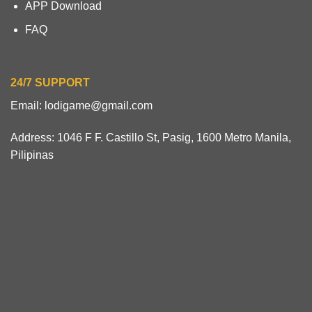
APP Download
FAQ
24/7 SUPPORT
Email:
lodigame@gmail.com
Address: 1046 F F. Castillo St, Pasig, 1600 Metro Manila,
Pilipinas