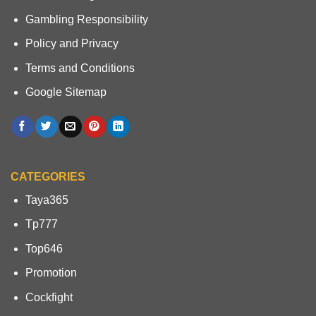
Gambling Responsibility
Policy and Privacy
Terms and Conditions
Google Sitemap
CATEGORIES
Taya365
Tp777
Top646
Promotion
Cockfight