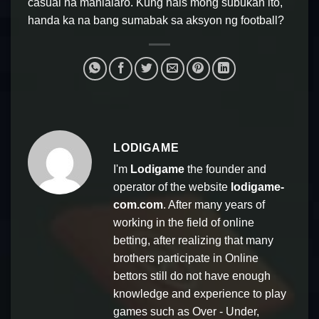
casual na manlalaro. Kung nais mong subukan ito,
handa ka na bang sumabak sa aksyon ng football?
LODIGAME
I'm
Lodigame
the founder and
operator of the website
lodigame-
com.com
. After many years of
working in the field of online
betting, after realizing that many
brothers participate in Online
bettors still do not have enough
knowledge and experience to play
games such as Over - Under,