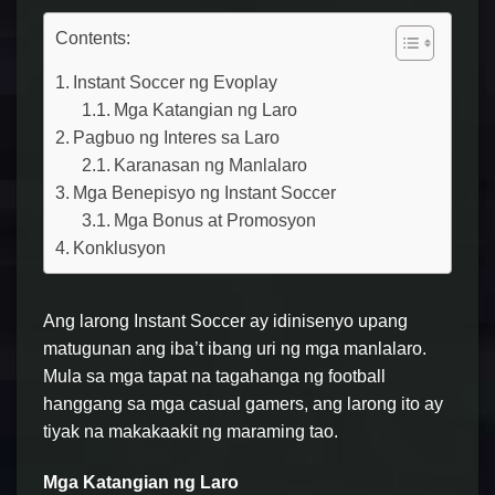
Contents:
Instant Soccer ng Evoplay
Mga Katangian ng Laro
Pagbuo ng Interes sa Laro
Karanasan ng Manlalaro
Mga Benepisyo ng Instant Soccer
Mga Bonus at Promosyon
Konklusyon
Ang larong Instant Soccer ay idinisenyo upang
matugunan ang iba’t ibang uri ng mga manlalaro.
Mula sa mga tapat na tagahanga ng football
hanggang sa mga casual gamers, ang larong ito ay
tiyak na makakaakit ng maraming tao.
Mga Katangian ng Laro