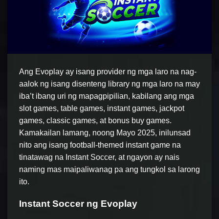
Ang Evoplay ay isang provider ng mga laro na nag-
aalok ng isang disenteng library ng mga laro na may
iba’t ibang uri ng mapagpipilian, kabilang ang mga
slot games, table games, instant games, jackpot
games, classic games, at bonus buy games.
Kamakailan lamang, noong Mayo 2025, inilunsad
nito ang isang football-themed instant game na
tinatawag na Instant Soccer, at ngayon ay nais
naming mas maipaliwanag pa ang tungkol sa larong
ito.
Instant Soccer ng Evoplay