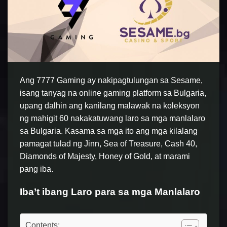
Ang 7777 Gaming ay nakipagtulungan sa Sesamе,
isang tanyag na online gaming platform sa Bulgaria,
upang dalhin ang kanilang malawak na koleksyon
ng mahigit 60 nakakatuwang laro sa mga manlalaro
sa Bulgaria. Kasama sa mga ito ang mga kilalang
pamagat tulad ng Jinn, Sea of Treasure, Cash 40,
Diamonds of Majesty, Honey of Gold, at marami
pang iba.
Iba’t ibang Laro para sa mga Manlalaro
Contents: