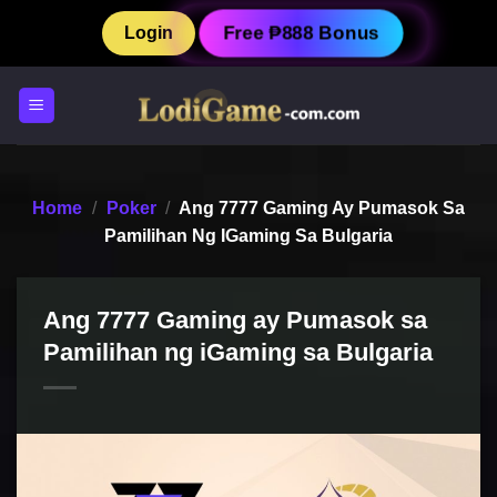
Skip
Login
Free ₱888 Bonus
to
content
Home
/
Poker
/
Ang 7777 Gaming Ay Pumasok Sa
Pamilihan Ng IGaming Sa Bulgaria
Ang 7777 Gaming ay Pumasok sa
Pamilihan ng iGaming sa Bulgaria